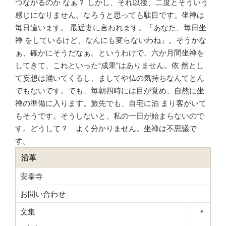
つながるのか なぁ？ しかし、それ以後、二度とそういう
感じになりません。なろうと思っても駄目です。坐禅は
毎日違います。 最近妻に言われます。「あなた、毎日坐
禅 をしているけど、なんにも変らないわね」。そうかな
ぁ、確かにそうだなぁ。というわけで、六か月間坐禅を
してきて、これといった“成果”はありません。依 然とし
て妄想は湧いてくるし、ましてや仏の気持ちなんてとん
でもないです。でも、毎朝四時には目が覚め、自然に坐
禅の準備に入ります。旅先でも、自宅に泊 まり客がいて
もそうです。そうしないと、私の一日が始まらないので
す。どうして？ よく分かりません。坐禅は不思議で
す。
沿革
安泰寺
お問い合わせ
文集
▾
Toggle s