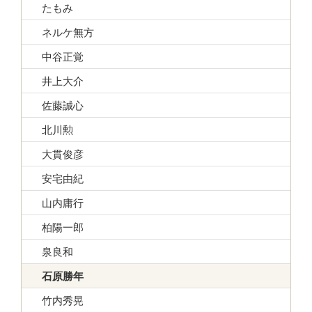
たもみ
ネルケ無方
中谷正覚
井上大介
佐藤誠心
北川勲
大貫俊彦
安宅由紀
山内庸行
柏陽一郎
泉良和
石原勝年
竹内秀晃