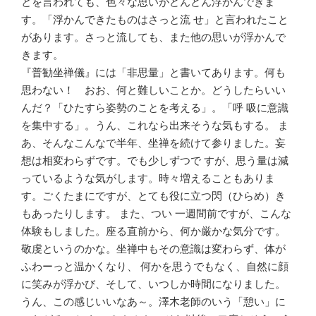
とを言われても、色々な思いがどんどん浮かんできま
す。「浮かんできたものはさっと流 せ」と言われたこと
があります。さっと流しても、また他の思いが浮かんで
きます。
『普勧坐禅儀』には「非思量」と書いてあります。何も
思わない！ おお、何と難しいことか。どうしたらいい
んだ？「ひたすら姿勢のことを考える」。「呼 吸に意識
を集中する」。うん、これなら出来そうな気もする。 ま
あ、そんなこんなで半年、坐禅を続けて参りました。妄
想は相変わらずです。でも少しずつで すが、思う量は減
っているような気がします。時々増えることもありま
す。ごくたまにですが、とても役に立つ閃（ひらめ）き
もあったりします。 また、つい 一週間前ですが、こんな
体験もしました。座る直前から、何か厳かな気分です。
敬虔というのかな。坐禅中もその意識は変わらず、体が
ふわーっと温かくなり、 何かを思うでもなく、自然に顔
に笑みが浮かび、そして、いつしか時間になりました。
うん、この感じいいなあ～。澤木老師のいう「憩い」に