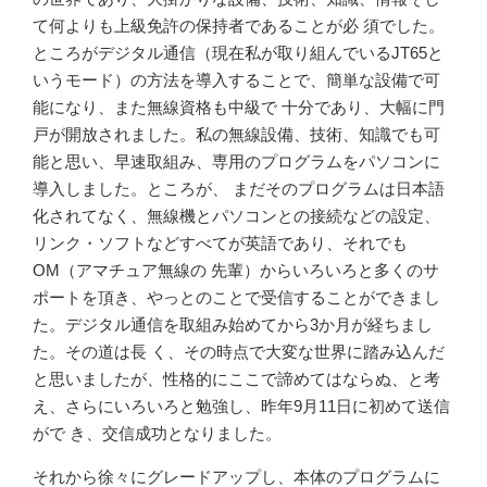
て何よりも上級免許の保持者であることが必 須でした。
ところがデジタル通信（現在私が取り組んでいるJT65と
いうモード）の方法を導入することで、簡単な設備で可
能になり、また無線資格も中級で 十分であり、大幅に門
戸が開放されました。私の無線設備、技術、知識でも可
能と思い、早速取組み、専用のプログラムをパソコンに
導入しました。ところが、 まだそのプログラムは日本語
化されてなく、無線機とパソコンとの接続などの設定、
リンク・ソフトなどすべてが英語であり、それでも
OM（アマチュア無線の 先輩）からいろいろと多くのサ
ポートを頂き、やっとのことで受信することができまし
た。デジタル通信を取組み始めてから3か月が経ちまし
た。その道は長 く、その時点で大変な世界に踏み込んだ
と思いましたが、性格的にここで諦めてはならぬ、と考
え、さらにいろいろと勉強し、昨年9月11日に初めて送信
がで き、交信成功となりました。
それから徐々にグレードアップし、本体のプログラムに