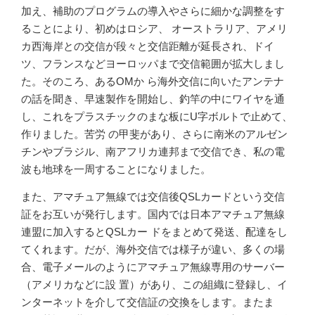
加え、補助のプログラムの導入やさらに細かな調整をす
ることにより、初めはロシア、 オーストラリア、アメリ
カ西海岸との交信が段々と交信距離が延長され、ドイ
ツ、フランスなどヨーロッパまで交信範囲が拡大しまし
た。そのころ、あるOMか ら海外交信に向いたアンテナ
の話を聞き、早速製作を開始し、釣竿の中にワイヤを通
し、これをプラスチックのまな板にU字ボルトで止めて、
作りました。苦労 の甲斐があり、さらに南米のアルゼン
チンやブラジル、南アフリカ連邦まで交信でき、私の電
波も地球を一周することになりました。
また、アマチュア無線では交信後QSLカードという交信
証をお互いが発行します。国内では日本アマチュア無線
連盟に加入するとQSLカー ドをまとめて発送、配達をし
てくれます。だが、海外交信では様子が違い、多くの場
合、電子メールのようにアマチュア無線専用のサーバー
（アメリカなどに設 置）があり、この組織に登録し、イ
ンターネットを介して交信証の交換をします。またま