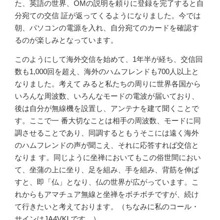
た、英語の世界、OMの説明を頼りに登録を完了すると自
分宛ての交信 証が返ってくるようになりました。今では
朝、パソコンの電源を入れ、自分宛てのカードを確認す
るのが楽しみとなっています。
このようにして海外交信を始めて、1年半が経ち、交信回
数も1,000回を超え、海外のハムフレンドも700人以上と
なりました。考えて みると私たちの周りに世界各国から
いろんな周波数、いろんなモードの電波が届いており、
後は自分が無線機を設置し、アンテナを建て聞くことで
す。ここで一 番大切なことは相手の周波数、モードに同
調させることであり、同調するともうそこには遠く海外
のハムフレンドの声が聞こえ、それに応答すれば交信と
なりま す。同じように坐禅においてもこの俗世間におい
て、坐蒲の上に坐り、足を組み、手を組み、背筋を伸ば
すと、即「仏」となり、仏の世界が広がっています。こ
れからもアマチュア無線と坐禅をボチボチですが、続け
て行きたいと考えております。（ちなみに私のコール・
サインはJA4VKLです。）