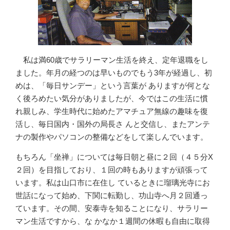
私は満60歳でサラリーマン生活を終え、定年退職をし
ました。年月の経つのは早いものでもう3年が経過し、初
めは、「毎日サンデー」という言葉が ありますが何とな
く後ろめたい気分がありましたが、今ではこの生活に慣
れ親しみ、学生時代に始めたアマチュア無線の趣味を復
活し、毎日国内・国外の局長さ んと交信し、またアンテ
ナの製作やパソコンの整備などをして楽しんでいます。
もちろん「坐禅」については毎日朝と昼に２回（４５分X
２回）を目指しており、１回の時もありますが頑張って
います。私は山口市に在住し ているときに瑠璃光寺にお
世話になって始め、下関に転勤し、功山寺へ月２回通っ
ています。その間、安泰寺を知ることになり、サラリー
マン生活ですから、な かなか１週間の休暇も自由に取得