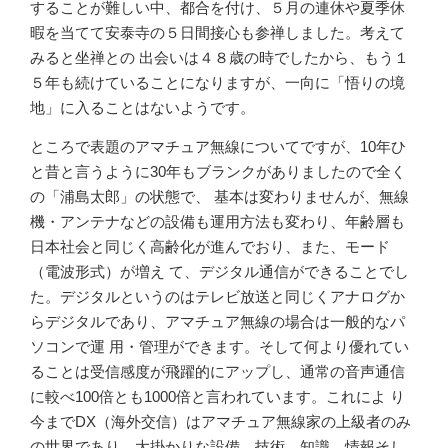
することが難しい中、都合を付け、５月の連休や夏季休
暇を当てて安泰寺の５日間接心も参禅しました。考えて
みると坐禅との 出会いは４８歳の時でしたから、もう１
５年も続けていることになりますが、一向に「悟りの境
地」に入ることはないようです。
ところで表題のアマチュア無線についてですが、10年ひ
と昔と言うように30年もブランクがありましたので全く
の「浦島太郎」の状態で、 基本は変わりませんが、無線
機・アンテナなどの設備も運用方法も変わり、年齢層も
日本社会と同じく高齢化が進んでおり、また、モード
（電波形式）が増え て、デジタル通信ができることでし
た。デジタルというのはテレビ放送と同じくアナログか
らデジタルであり、アマチュア無線の場合は一般的なパ
ソコンで運 用・管理ができます。そして何より優れてい
ることは受信感度が飛躍的にアップし、通常の音声通信
に較べ100倍とも1000倍と言われています。これによ り
今までDX（海外交信）はアマチュア無線家の上級者のみ
の世界であり、大掛かりな設備、技術、知識、情報そし