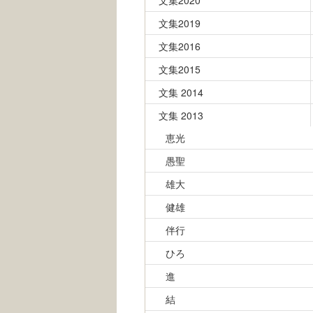
文集2020
文集2019
文集2016
文集2015
文集 2014
文集 2013
恵光
愚聖
雄大
健雄
伴行
ひろ
進
結