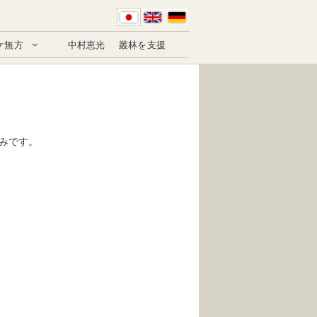
ケ無方
中村恵光
叢林を支援
みです。