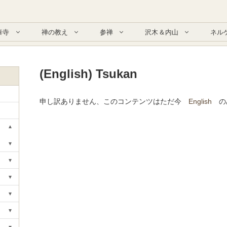
泰寺
禅の教え
参禅
沢木＆内山
ネル
(English) Tsukan
申し訳ありません、このコンテンツはただ今
English
の
▾
Toggle submenu
▾
Toggle submenu
▾
Toggle submenu
▾
Toggle submenu
▾
Toggle submenu
▾
Toggle submenu