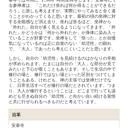
泰寺では年間に 1,800 時間坐禅をします。安泰寺にく
る参禅者は、「これだけ坐れば何か得ることができるだ
ろう」と誰しも考えますが、実際にやってみると全く違
うことがわかってくると思います。最初の頃の坐禅に対
する全能感など消え去り、坐れば坐るほど、坐禅から
「外れた」自分が多く見えるようになってきます。「外
れた」かどうかは「何から外れたか」が身体に染み入っ
ていることが肝要です。坐禅をして「悟った」とか自慢
気になっているのは正に自覚のない「幼児性」の顕れ
で、「大人」であったら考えにくいことだと思います。
しかし、自分の「幼児性」を見続けるのはかなりの辛抱
が求められます。たまには自分の「大人」な部分が見て
みたいと下心が覗くこともあります。そして生活の中で
修行の場と、修行ではない場といった区別をつけてしま
うこともある。けれども、禅の主張では坐禅だけでな
く、日常生活すべてが修行の場だとされています。つま
り、大人が修行するということは、どこまで行っても汲
めども尽きぬ自分の「幼児性」と向かい合い続ける覚悟
と共に行ぜられるべきものだと考えています。
沿革
安泰寺