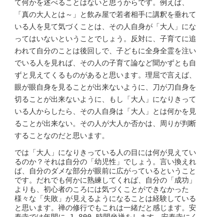
て何かを述べることはないと思うからです。例えば、
「真の大人とは～」と飲み屋で若者相手に講釈を垂れて
いる人を見て気づくことは、その人自身が「大人」にな
ってはいないということでしょう。反対に、子育てに追
われて自分のことは後回しで、子どもに全身全霊を注い
でいる人を見れば、その人の子育て論など聞かずとも自
ずと見えてくるものがあると思います。理屈で言えば、
眼が眼自身を見ることが出来ないように、刀が刀自身を
切ることが出来ないように、もし「大人」になりきって
いる人からしたら、その人自身は「大人」とは何かを見
ることが出来ない。その人が大人か否かは、周りが判断
することなのだと思います。
では「大人」になりきっている人の目には何が見えてい
るのか？それは自分の「幼児性」でしょう。言い換えれ
ば、自分のダメな部分が眼前に広がっているということ
です。だれでも何かに熟練してくれば、自分の「成功」
よりも、初心者のころには気づくことができなかった
様々な「失敗」が見えるようになることは経験している
と思います。禅の修行でもこれは一緒だと感じます。安