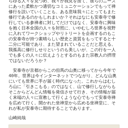
らゆる人々を見つめ、我々が我見を捨て、彼らのニーズ
にあった柔軟かつ適切なコミュニケーションでもって禅
修行を説いていくことも、ある意味我々にとってもまた
修行であるのかもしれまいか？それはなにも安泰寺で修
行している参禅者に対してだけではなく、安泰寺に興味
を抱く日本全国の人々を対照に、いやむしろ世界を視野
に入れてワークショップやリトリートを企画するのもこ
の安泰寺が持つ素晴らしい歴史と資質をもってすると十
二分に可能であり、また望まれていることだと思える。
我孤高に修行しせりというのも美しいが、この行を一人
でも多くの人々に伝えようとするのもまた宗教人の摂理
ではないだろうか？
安泰寺が京都からこの但馬の山奥に移ってから今年で
40年。世界は今インターネットでつながり、どんな山奥
にいても世界に手が届く時代になった。これからはむし
ろ山に「引きこもる」のではなく、山で修行しながらも
そこからどんどん情報を発信させて行き、その情報が届
く末端の人々に宣教して行くような心でもって安泰寺禅
を広めて行く。開かれた坐禅堂から広める坐禅堂に、そ
れが私が安泰寺に期待することであります。
山崎純哉