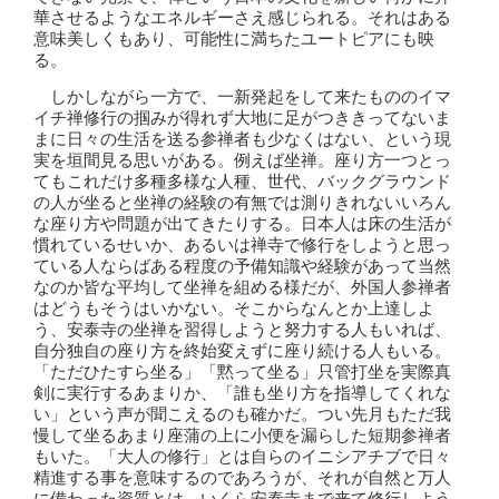
華させるようなエネルギーさえ感じられる。それはある
意味美しくもあり、可能性に満ちたユートピアにも映
る。
しかしながら一方で、一新発起をして来たもののイマ
イチ禅修行の掴みが得れず大地に足がつききってないま
まに日々の生活を送る参禅者も少なくはない、という現
実を垣間見る思いがある。例えば坐禅。座り方一つとっ
てもこれだけ多種多様な人種、世代、バックグラウンド
の人が坐ると坐禅の経験の有無では測りきれないいろん
な座り方や問題が出てきたりする。日本人は床の生活が
慣れているせいか、あるいは禅寺で修行をしようと思っ
ている人ならばある程度の予備知識や経験があって当然
なのか皆な平均して坐禅を組める様だが、外国人参禅者
はどうもそうはいかない。そこからなんとか上達しよ
う、安泰寺の坐禅を習得しようと努力する人もいれば、
自分独自の座り方を終始変えずに座り続ける人もいる。
「ただひたすら坐る」「黙って坐る」只管打坐を実際真
剣に実行するあまりか、「誰も坐り方を指導してくれな
い」という声が聞こえるのも確かだ。つい先月もただ我
慢して坐るあまり座蒲の上に小便を漏らした短期参禅者
もいた。「大人の修行」とは自らのイニシアチブで日々
精進する事を意味するのであろうが、それが自然と万人