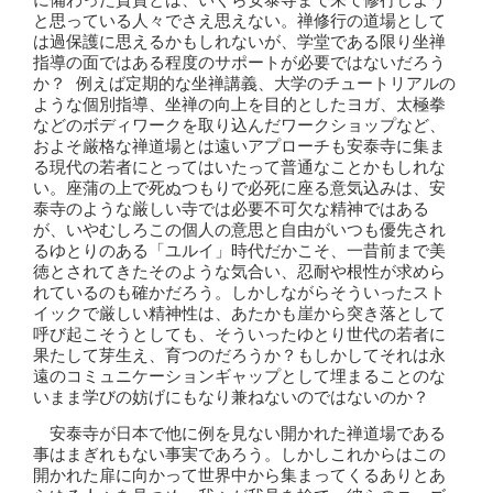
に備わった資質とは、いくら安泰寺まで来て修行しよう
と思っている人々でさえ思えない。禅修行の道場として
は過保護に思えるかもしれないが、学堂である限り坐禅
指導の面ではある程度のサポートが必要ではないだろう
か？ 例えば定期的な坐禅講義、大学のチュートリアルの
ような個別指導、坐禅の向上を目的としたヨガ、太極拳
などのボディワークを取り込んだワークショップなど、
およそ厳格な禅道場とは遠いアプローチも安泰寺に集ま
る現代の若者にとってはいたって普通なことかもしれな
い。座蒲の上で死ぬつもりで必死に座る意気込みは、安
泰寺のような厳しい寺では必要不可欠な精神ではある
が、いやむしろこの個人の意思と自由がいつも優先され
るゆとりのある「ユルイ」時代だかこそ、一昔前まで美
徳とされてきたそのような気合い、忍耐や根性が求めら
れているのも確かだろう。しかしながらそういったスト
イックで厳しい精神性は、あたかも崖から突き落として
呼び起こそうとしても、そういったゆとり世代の若者に
果たして芽生え、育つのだろうか？もしかしてそれは永
遠のコミュニケーションギャップとして埋まることのな
いまま学びの妨げにもなり兼ねないのではないのか？
安泰寺が日本で他に例を見ない開かれた禅道場である
事はまぎれもない事実であろう。しかしこれからはこの
開かれた扉に向かって世界中から集まってくるありとあ