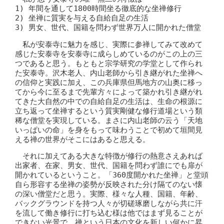
1) 年間を通して1800時間坐る徹底的な坐禅修行
2) 坐禅に質実を与える自給自足の生活
3) 男女、世代、国籍を問わず世界万人に開かれた僧堂
私が安泰寺に魅力を感じ、実際に参禅してみて改めて
感じた安泰寺を安泰寺に成らしめているのがこの上の三
つであると思う。もともと宗学研究の学堂として作られ
た安泰寺。沢木老人、内山老師から引き継がれた坐禅へ
の信仰と実践に加え、この兵庫県但馬地方の山奥に移っ
てから今に至るまで先輩方々によって築かれ引き継がれ
てきた大自然の中での自給自足の生活は、生命の根源に
立ち返って坐禅するという質実剛健な修行道場という類
稀な僧堂を実現している。まさに内山老師の云う「天地
いっぱいの命」を身をもって味わうことで初めて垣間見
える禅の世界がそこにはあると思える。
それに加えてある大きな特徴が修行の熱意さえあれば
出家者、在家、男女、世代、国籍を問わず誰にでも扉が
開かれているということ。「360度開かれた坐禅」と堂頭
自ら形容する坐禅の姿勢が反映された分け隔てのない懐
の深い僧堂だと思う。実際、様々な人種、国籍、年齢、
バックグラウンドを持つ人々が切磋琢磨しながら共に汗
を流して働き修行に打ち込む様は他ではまず見ることが
できない光景で、禅という日本の文化を新しい何かに昇