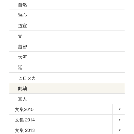
自然
遊心
道宣
覚
越智
大河
廷
ヒロタカ
純哉
直人
文集2015
▾
Toggle s
文集 2014
▾
Toggle s
文集 2013
▾
Toggle s