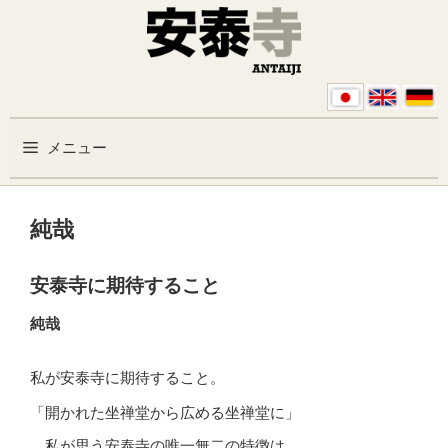
コンテンツへスキップ
メニュー
純哉
安泰寺に期待すること
純哉
私が安泰寺に期待すること。
「開かれた坐禅堂から広める坐禅堂に」
私が思う安泰寺の唯一無二の特徴は