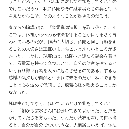
うことだろうか。たぶん私に対して布施をしてくれたの
ではないだろう、私に仏陀やその継承者たちの姿と行い
を見たからこそ、そのようなことが起きるのだろう。
春からの輪講では、『道元禅師清規』を取り扱った。そ
こでは、仏祖から伝わる作法を守ることが口うるさく言
われているのだが、作法の大切さ、仏陀と同じ行動をす
ることの大切さは正直いまいちピンと来ないところが多
かった。しかし、現実には、仏陀へと連なる袈裟を着け
て、応量器を持って立つことで、自分の財産を捨てると
いう有り難い行為を人々に起こさせるのである。するも
感謝の気持ちが自然と生まれて来るのだが、私にできる
ことは心を込めて低頭して、般若心経を唱えることしか
なかった。
托鉢中だけでなく、歩いているだけで礼をしてくれた
り、「朝から雲水さんにお会いできてよかった」と声を
かけてくださる方もいた。なんだか法衣を着けて街へ出
ると、自分が自分でないような、大袈裟にいえば、仏法