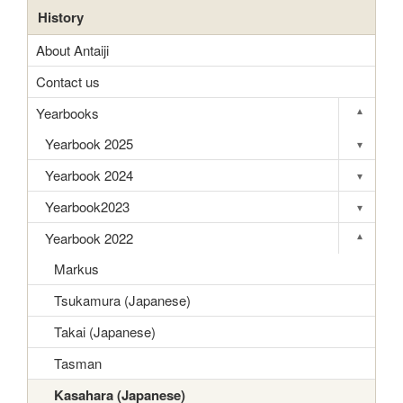
History
About Antaiji
Contact us
Yearbooks
▾
Toggle s
Yearbook 2025
▾
Toggle s
Yearbook 2024
▾
Toggle s
Yearbook2023
▾
Toggle s
Yearbook 2022
▾
Toggle s
Markus
Tsukamura (Japanese)
Takai (Japanese)
Tasman
Kasahara (Japanese)