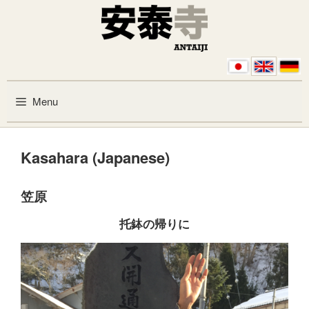
Skip to content
Menu
Kasahara (Japanese)
笠原
托鉢の帰りに