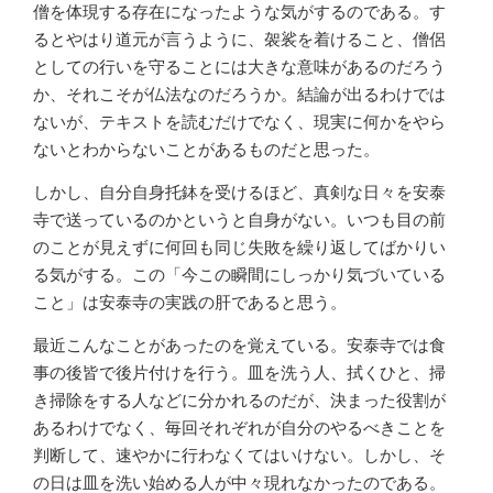
僧を体現する存在になったような気がするのである。す
るとやはり道元が言うように、袈裟を着けること、僧侶
としての行いを守ることには大きな意味があるのだろう
か、それこそが仏法なのだろうか。結論が出るわけでは
ないが、テキストを読むだけでなく、現実に何かをやら
ないとわからないことがあるものだと思った。
しかし、自分自身托鉢を受けるほど、真剣な日々を安泰
寺で送っているのかというと自身がない。いつも目の前
のことが見えずに何回も同じ失敗を繰り返してばかりい
る気がする。この「今この瞬間にしっかり気づいている
こと」は安泰寺の実践の肝であると思う。
最近こんなことがあったのを覚えている。安泰寺では食
事の後皆で後片付けを行う。皿を洗う人、拭くひと、掃
き掃除をする人などに分かれるのだが、決まった役割が
あるわけでなく、毎回それぞれが自分のやるべきことを
判断して、速やかに行わなくてはいけない。しかし、そ
の日は皿を洗い始める人が中々現れなかったのである。