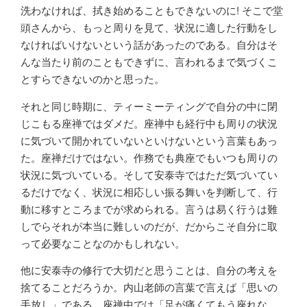
洗わなければ、拭き始めることもできないのに! そこで堂
頭さんから、もっと周りを見て、状況に適した行動をし
なければいけないという話があったのである。自分はそ
んな当たり前のこともできずに、言われるまで気づくこ
とすらできないのかと思った。
それと同じ時期に、ティーミーティングで自分の中に閉
じこもる座禅ではダメだ。座禅中も経行中も周りの状況
に気づいて開かれていないといけないという言葉もあっ
た。座禅だけではない。作務でも典座でもいつも周りの
状況に気づいている。そして安泰寺ではただ気づいてい
るだけでなく、状況に相応しい振る舞いを判断して、行
動に移すところまでが求められる。言うは易く行うは難
しでらそれが本当に難しいのだが、だからこそ自分に取
って必要なことなのかもしれない。
他に安泰寺の修行で大切だと思うことは、自分の考えを
捨てることだろうか。内山老師の言葉で言えば「思いの
手放し」である。座禅中では「足が痛くてもう座れな