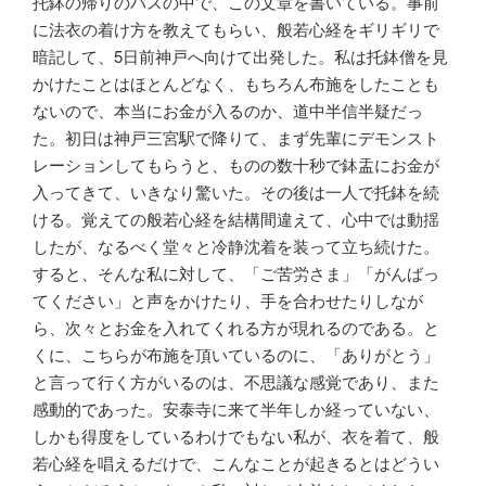
托鉢の帰りのバスの中で、この文章を書いている。事前
に法衣の着け方を教えてもらい、般若心経をギリギリで
暗記して、5日前神戸へ向けて出発した。私は托鉢僧を見
かけたことはほとんどなく、もちろん布施をしたことも
ないので、本当にお金が入るのか、道中半信半疑だっ
た。初日は神戸三宮駅で降りて、まず先輩にデモンスト
レーションしてもらうと、ものの数十秒で鉢盂にお金が
入ってきて、いきなり驚いた。その後は一人で托鉢を続
ける。覚えての般若心経を結構間違えて、心中では動揺
したが、なるべく堂々と冷静沈着を装って立ち続けた。
すると、そんな私に対して、「ご苦労さま」「がんばっ
てください」と声をかけたり、手を合わせたりしなが
ら、次々とお金を入れてくれる方が現れるのである。と
くに、こちらが布施を頂いているのに、「ありがとう」
と言って行く方がいるのは、不思議な感覚であり、また
感動的であった。安泰寺に来て半年しか経っていない、
しかも得度をしているわけでもない私が、衣を着て、般
若心経を唱えるだけで、こんなことが起きるとはどうい