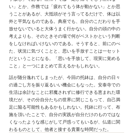
い」とか、作務では「疲れてもう体が動かない」とか思
うことがあるが、大抵頭がそう言ってるだけで、体は以
外と平気なものである。典座でも、自分のこだわりを手
放せないでいると大体うまく行かない。自分の頭の中の
考えよりも、そのときその場で何がベストかという判断
をしなければいけないのである。そうすると、前にのべ
た、状況に気づくことと、思いを手放すことは一セット
だということになる。「思いを手放して、現実に覚める
こと」と一つにまとめて言えるかもしれない。
話が随分逸れてしまったが、今回の托鉢は、自分の日々
の過ごし方を振り返るいい機会にもなった。安泰寺での
生活は余計なことに邪魔されずに修行できる恵まれた環
境だが、その分自分たちの世界に閉じこもって、自己満
足に陥る可能性もあるかもしれない。托鉢に行って、布
施を頂いたことで、自分の実践が自分だけのものではな
くなったような感じがして戸惑ってもいるが、仏道に関
わるものとして、他者と接する貴重な時間だった。