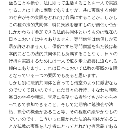
坐ることや摂心、法に則って生活することを一人で実践
することは非常に困難でありますが、共に実践する仲間
の存在がその実践をどれだけ容易にすることか。しかし
この種の法的共同体、特に実践を志すものが僧侶か否か
にかかわらず参加できる法的共同体というものは現在の
日本においては中々ありません。専門僧堂は僧侶しか安
居が許されませんし、僧侶ですら専門僧堂を出た後は基
本的にどこの法的共同体にも所属することなく、日々の
行持を実践するためには一人で道を歩む必要に迫られる
傾向にあります。これは日本において仏教の実践の支障
となっている一つの要因でもあると思います。
しかし別に法的共同体と言っても僧堂のように厳密なも
のでなくて良いのです。ただ日々の行持、すなわち朝晩
毎日の坐禅や朝課、粥座に希望する者誰でもが外からや
ってきて参加できること、そして定期的に勉強会や法
話、摂心の機会があること等、その程度の緩やかなもの
でいいのです。こういった開かれた法的共同体があるこ
とが仏教の実践を志す者にとってどれだけ有意義である