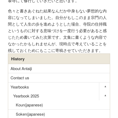
泰寺にて修行していきたいと思います。
色々と書きあぐねた結果なんだか中身もない夢想的な内
容になってしまいました。自分がもしこのまま宗門の人
間として人生の歩を進めようとした場合、寺院の住持職
というものに対する意味づけを一度行う必要があると感
じたため書いてみた次第です。文集に書くような内容で
なかったかもしれませんが、現時点で考えていることを
残しておくためにもここに寄稿させていただきます。
History
About Antaiji
Contact us
Yearbooks
▾
Toggle s
Yearbook 2025
▾
Toggle s
Koun(japanese)
Soken(japanese)