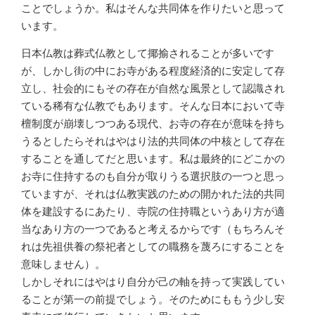
ことでしょうか。私はそんな共同体を作りたいと思って
います。
日本仏教は葬式仏教として揶揄されることが多いです
が、しかし街の中にお寺がある程度経済的に安定して存
立し、社会的にもその存在が自然な風景として認識され
ている稀有な仏教でもあります。そんな日本において寺
檀制度が崩壊しつつある現代、お寺の存在が意味を持ち
うるとしたらそれはやはり法的共同体の中核として存在
することを通してだと思います。私は最終的にどこかの
お寺に住持するのも自分が取りうる選択肢の一つと思っ
ていますが、それは仏教実践のための開かれた法的共同
体を建設するにあたり、寺院の住持職というあり方が適
当なあり方の一つであると考えるからです（もちろんそ
れは先祖供養の祭祀者としての職務を蔑ろにすることを
意味しません）。
しかしそれにはやはり自分が己の軸を持って実践してい
ることが第一の前提でしょう。そのためにももう少し安