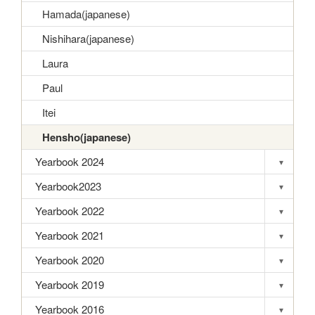
Hamada(japanese)
Nishihara(japanese)
Laura
Paul
Itei
Hensho(japanese)
Yearbook 2024
▾
Toggle s
Yearbook2023
▾
Toggle s
Yearbook 2022
▾
Toggle s
Yearbook 2021
▾
Toggle s
Yearbook 2020
▾
Toggle s
Yearbook 2019
▾
Toggle s
Yearbook 2016
▾