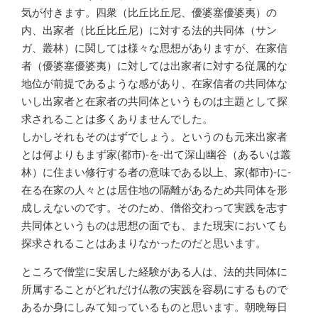
気が付きます。四衆（比丘比丘尼、優婆塞優婆夷）の
内、出家者（比丘比丘尼）に対する法的共同体（サン
ガ、叢林）に関しては様々な思想がありますが、在家信
者（優婆塞優婆夷）に対しては出家者に対する従属的な
地位が前提であるような感があり、在家信者の共同体な
いし出家者と在家者の共同体というものは主題として探
求されることは多くありませんでした。
しかしそれもそのはずでしょう。というのも元来出家者
とは何よりもまず家(都市)-を-出て深山幽谷（あるいは叢
林）に住まい修行する者の意味である以上、家(都市)-に-
在る在家の人々とは居住地の隔離があるため共同体を形
成しえないのです。そのため、僧俗交わって実践を志す
共同体というものは思想の面でも、また現実においても
探求されることはあまりなかったのだと思います。
ところで僧堂に安居した経験がある人は、法的共同体に
所属することがどれだけ仏教の実践を容易にするもので
あるか身にしみて知っているものと思います。朝晩毎日