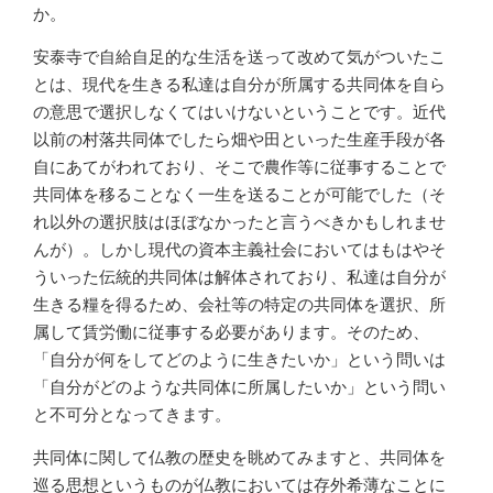
か。
安泰寺で自給自足的な生活を送って改めて気がついたこ
とは、現代を生きる私達は自分が所属する共同体を自ら
の意思で選択しなくてはいけないということです。近代
以前の村落共同体でしたら畑や田といった生産手段が各
自にあてがわれており、そこで農作等に従事することで
共同体を移ることなく一生を送ることが可能でした（そ
れ以外の選択肢はほぼなかったと言うべきかもしれませ
んが）。しかし現代の資本主義社会においてはもはやそ
ういった伝統的共同体は解体されており、私達は自分が
生きる糧を得るため、会社等の特定の共同体を選択、所
属して賃労働に従事する必要があります。そのため、
「自分が何をしてどのように生きたいか」という問いは
「自分がどのような共同体に所属したいか」という問い
と不可分となってきます。
共同体に関して仏教の歴史を眺めてみますと、共同体を
巡る思想というものが仏教においては存外希薄なことに