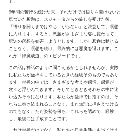
す。
6年間の苦行を続けた末、それだけでは悟りを開けないと
気づいた釈迦は、スジャータからの施しを受けた後、
「悟りを開くまでは立ち上がらない」と決意して、瞑想
に入ります。すると、悪魔がさまざまな姿に変わって、
釈迦の瞑想を妨害しようとします。しかし釈迦は動じる
ことなく、瞑想を続け、最終的には悪魔を退けます。こ
れが「降魔成道」のエピソードです。
この話は神話のように聞こえるかもしれませんが、実際
に私たちが坐禅をしているときの経験そのものでもあり
ます。坐禅の中では、さまざまな考えや感情、感覚が
次々と浮かんできます。そしてときどきそれらの中に迷
い込みそうになります。私たちが坐禅で目指すのは、そ
れらに巻き込まれることなく、また無理に押さえつける
のでもなく、ただ姿勢を保ち、これらを認めて、経験
し、最後には手放すことです。
これは坐禅だけでなく、私たちの日常生活にも当てはま