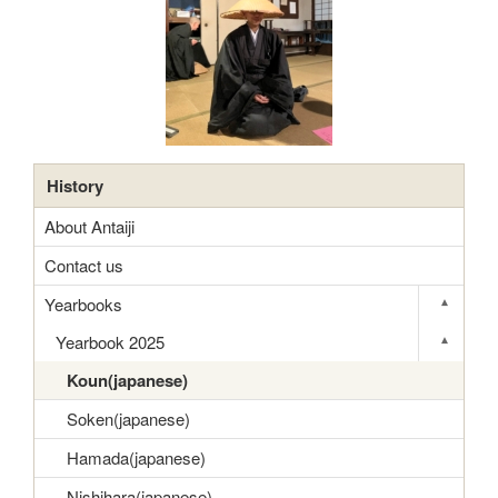
History
About Antaiji
Contact us
Yearbooks
▾
Toggle s
Yearbook 2025
▾
Toggle s
Koun(japanese)
Soken(japanese)
Hamada(japanese)
Nishihara(japanese)